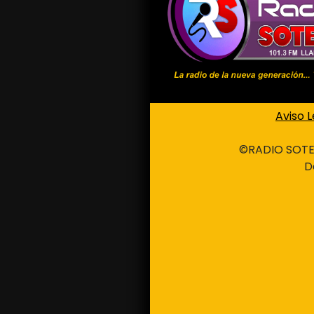
Aviso 
©RADIO SOTEL
D