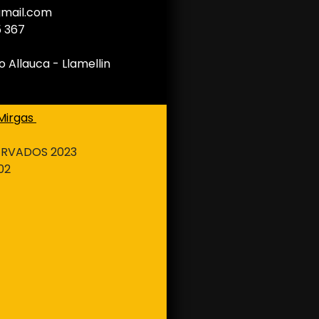
gmail.com
5 367
o Allauca - Llamellin
 Mirgas
SERVADOS 2023
02