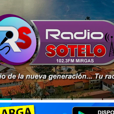
y Cabeza Haro es una de las primeras participantes en env
os a través de nuestro whatsapp 973300629