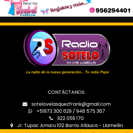
Entre los productos entregados a la comuna edil,
para un periodo de consumo de 60 días, figuran
arroz, azúcar, fideos, arveja partida, lentejas,
conserva de pescado en aceite vegetal, leche
evaporada entera, hojuela de avena con quinua y
aceite vegetal.
Los alimentos entregados por el programa Qali
Warma cumplen especificaciones técnicas exigidas
por la autoridad sanitaria en consonancia con la Ley
de Alimentación Saludable. Además, de manera
previa a su entrega, los productos pasan por
CONTÁCTANOS:
estrictos controles físicos y organolépticos a cargo
del equipo profesional de supervisores de plantas y
sotelovelasquezfrank@gmail.com
almacenes.
+51973 300 629 / 948 575 367
922 059 170
Jr. Tupac Amaru 102 Barrio Allauca - Llamellin