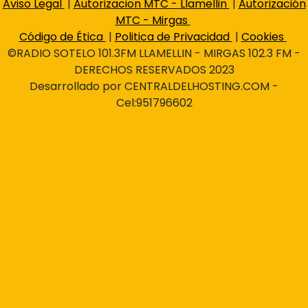
Asimismo, a efectos de preservar la inocuidad de los
Aviso Legal
|
Autorizacion MTC - Llamellin
|
Autorización
alimentos, el personal de Qali Warma, a través de
MTC - Mirgas
sus monitores de gestión local, brindó la asistencia
Código de Ética
|
Politica de Privacidad
|
Cookies
técnica respectiva al personal de la municipalidad.
©RADIO SOTELO 101.3FM LLAMELLIN - MIRGAS 102.3 FM -
Ello, con el objetivo de asegurar que los productos
DERECHOS RESERVADOS 2023
sean almacenados en ambientes seguros, hasta ser
Desarrollado por CENTRALDELHOSTING.COM -
entregados con todos los protocolos de
Cel:951796602
bioseguridad.