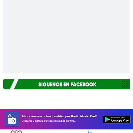
adquirir y entregar productos alimenticios inocuos y
de calidad a las municipalidades y ministerios para la
atención de poblaciones consideradas como
vulnerables, tal y como lo estipulan los alcances del
referido decreto.
Durante el acto de entrega de comestibles
participaron las autoridades locales como
subprefecta del distrito, alcalde, gerentes, entre
otros funcionarios de la referida municipalidad. Ellos
agradecieron al programa social del Midis y
comprometieron su apoyo para agilizar el proceso
de entrega de los víveres en el menor tiempo
posible garantizando la transparencia que el caso
amerita.